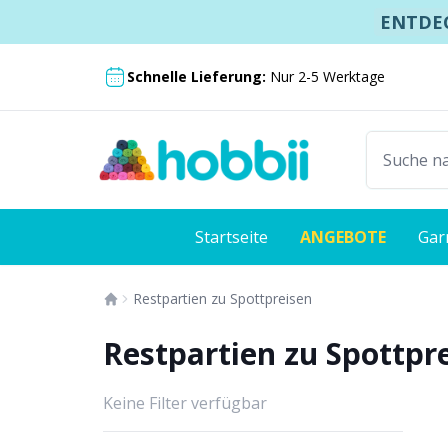
Springe zum Inhalt
ENTDEC
Versand ab nur 2,99 €
Schnelle Lieferung:
1 riesiges
Nur 2-5 Werktage
Startseite
ANGEBOTE
Gar
Restpartien zu Spottpreisen
Restpartien zu Spottpr
Keine Filter verfügbar