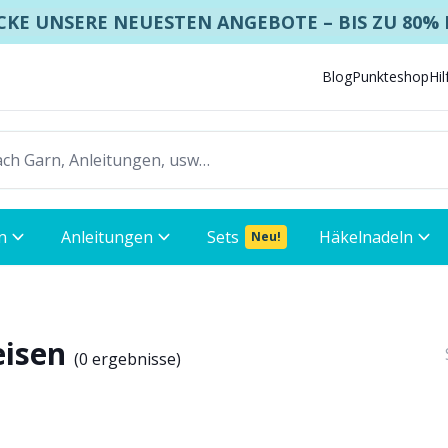
KE UNSERE NEUESTEN ANGEBOTE – BIS ZU 80%
Blog
Punkteshop
Hi
n
Anleitungen
Sets
Häkelnadeln
Neu!
eisen
(
0 ergebnisse
)