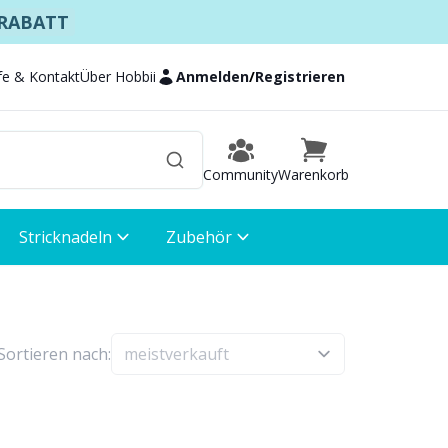
 RABATT
lfe & Kontakt
Über Hobbii
Anmelden
/
Registrieren
Community
Warenkorb
Stricknadeln
Zubehör
Sortieren nach: