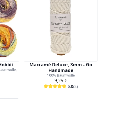
Hobbii
Macramé Deluxe, 3mm - Go
Baumwolle,
Handmade
100% Baumwolle
9,25 €
)
5.0
(2)