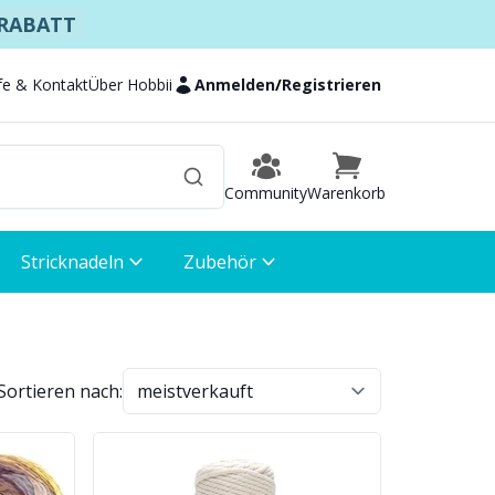
 RABATT
lfe & Kontakt
Über Hobbii
Anmelden
/
Registrieren
Community
Warenkorb
Stricknadeln
Zubehör
Sortieren nach: