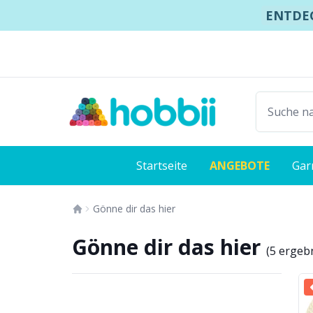
Springe zum Inhalt
ENTDEC
Versand ab nur 2,99 €
Schnelle Lieferung:
1 riesiges
Startseite
ANGEBOTE
Gar
Gönne dir das hier
Gönne dir das hier
(
5 ergeb