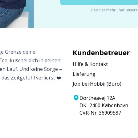
Lies hier mehr über unser
Kundenbetreuer
ge Grenze deine
Tee, kuschel dich in deinen
Hilfe & Kontakt
eien Lauf. Und keine Sorge –
Lieferung
 das Zeitgefühl verlierst ❤️
Job bei Hobbii (Büro)
Dortheavej 12A
DK- 2400 København
CVR-Nr. 36909587