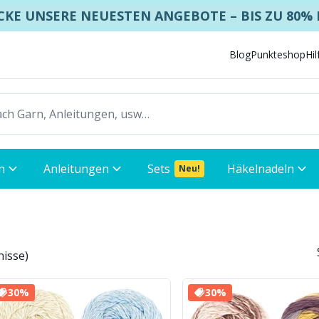
KE UNSERE NEUESTEN ANGEBOTE – BIS ZU 80%
Blog
Punkteshop
Hi
n
Anleitungen
Sets
Häkelnadeln
Neu!
nisse
)
30%
30%