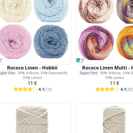
Rococo Linen - Hobbii
Rococo Linen Multi - 
uper Fine
36% Viskose, 34% Baumwolle,
Super Fine
36% Viskose, 34% 
30% Leinen
30% Leinen
11 €
11 €
4.1
(13)
4.1
(20