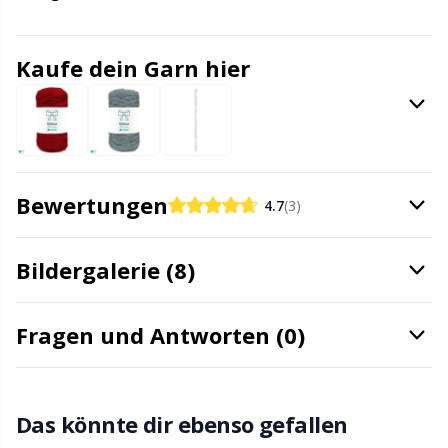
Kissen
Gr
Kaufe dein Garn hier
Knöpfe
Gr
Labels
H
Lampen fürs Handarbeiten
Ho
Bewertungen
4.7
(3)
Leder
Ja
Bildergalerie (8)
Maschenhalter
Jo
Fragen und Antworten (0)
Maschenmarkierer
Ju
Das könnte dir ebenso gefallen
Maschenstopper
Ka