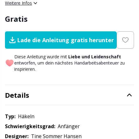
viel Platz für die vielen spannenden Dezember-
Weitere Infos
Nylon
Garnwicklung
W
C
Überraschungen. Viel Vergnügen!
Gratis
Andere Fasern
Garnzubehör
P
C
Polyamid
Lade die Anleitung gratis herunter
Geschenkanhänger
C
Diese Anleitung wurde mit
Liebe und Leidenschaft
Polyester
Go Handmade
E
entworfen, um dein nächstes Handarbeitsabenteuer zu
inspirieren.
Seide
Gummibänder & Schnüre
E
Viskose
Details
Halloween
E
Wolle (100%)
Hobbii-Zubehör
El
Typ:
häkeln
Schwierigkeitsgrad:
Anfänger
Wollmischung
Hosenträgerclips
Gi
Designer:
Tine Sommer Hansen