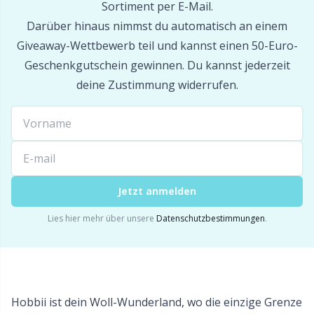
Sortiment per E-Mail.
Darüber hinaus nimmst du automatisch an einem
Sockenstop & Latexmilch
P
Giveaway-Wettbewerb teil und kannst einen 50-Euro-
Geschenkgutschein gewinnen. Du kannst jederzeit
Spannen & Blocken
Pr
deine Zustimmung widerrufen.
Stickerei
R
Strickrahmen & Strickpuppen
Rn
Jetzt anmelden
Verschiedenes
Sa
Lies hier mehr über unsere
Datenschutzbestimmungen
.
Verschlüsse & Clips
S
Weihnachten
Sh
Hobbii ist dein Woll-Wunderland, wo die einzige Grenze