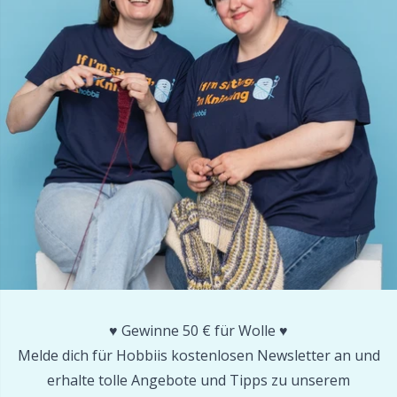
Reflektierendes Garn & Stopfgarn
N
Reihenzähler
N
Reißverschlüsse
No
Schalnadel
O
Scheren & Nahttrenner
Pi
Schreibwaren
Pi
♥️ Gewinne 50 € für Wolle ♥️
Seile für Rundstricknadeln
Pl
Melde dich für Hobbiis kostenlosen Newsletter an und
erhalte tolle Angebote und Tipps zu unserem
Sicherheitsaugen und -nasen
P