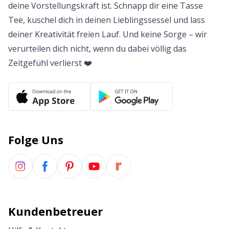
Werkzeuge
Sh
deine Vorstellungskraft ist. Schnapp dir eine Tasse
Tee, kuschel dich in deinen Lieblingssessel und lass
Wollwaschmittel
Sm
deiner Kreativität freien Lauf. Und keine Sorge – wir
verurteilen dich nicht, wenn du dabei völlig das
Zopfmusterhalter
TL
Zeitgefühl verlierst ❤️
Zubehör für Körbe
U
Zubehör für Körbe
W
Folge Uns
Zubehör für Pompons/Bommeln
Zubehör für Taschen
Kundenbetreuer