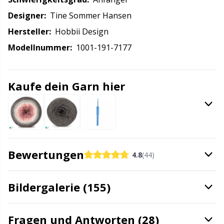
Kissen
Gr
Designer:
Tine Sommer Hansen
Hersteller:
Hobbii Design
Knöpfe
Gr
Modellnummer:
1001-191-7177
Labels
H
Kaufe dein Garn hier
Lampen fürs Handarbeiten
Ho
Leder
Ja
Bewertungen
4.8
(44)
Maschenhalter
Jo
Maschenmarkierer
Bildergalerie (155)
Ju
Maschenstopper
Ka
Fragen und Antworten (28)