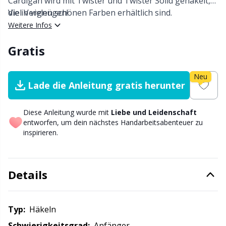
Cardigan wird mit Twister und Twister Solid gehäkelt,
Nylon
Garnwicklung
W
C
die in vielen schönen Farben erhältlich sind.
Viel Vergnügen!
Weitere Infos
Andere Fasern
Garnzubehör
P
C
Gratis
Polyamid
Geschenkanhänger
C
Neu
Lade die Anleitung gratis herunter
Polyester
Go Handmade
E
Diese Anleitung wurde mit
Liebe und Leidenschaft
Seide
entworfen, um dein nächstes Handarbeitsabenteuer zu
Gummibänder & Schnüre
E
inspirieren.
Viskose
Halloween
E
Details
Wolle (100%)
Hobbii-Zubehör
El
Wollmischung
Typ:
häkeln
Hosenträgerclips
Gi
Schwierigkeitsgrad:
Anfänger