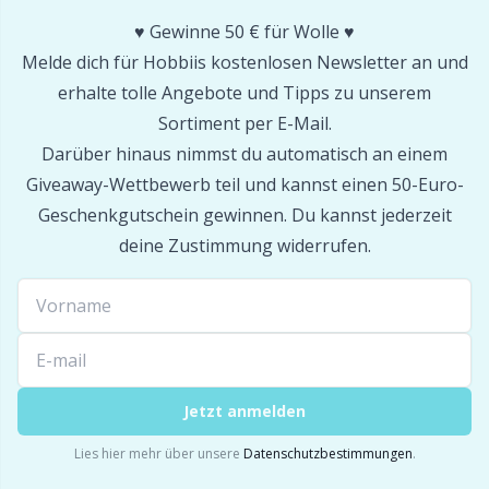
♥️ Gewinne 50 € für Wolle ♥️
Sockenstop & Latexmilch
P
Melde dich für Hobbiis kostenlosen Newsletter an und
erhalte tolle Angebote und Tipps zu unserem
Spannen & Blocken
Pr
Sortiment per E-Mail.
Darüber hinaus nimmst du automatisch an einem
Stickerei
R
Giveaway-Wettbewerb teil und kannst einen 50-Euro-
Geschenkgutschein gewinnen. Du kannst jederzeit
Strickrahmen & Strickpuppen
Rn
deine Zustimmung widerrufen.
Verschiedenes
Sa
Verschlüsse & Clips
S
Jetzt anmelden
Weihnachten
Sh
Lies hier mehr über unsere
Datenschutzbestimmungen
.