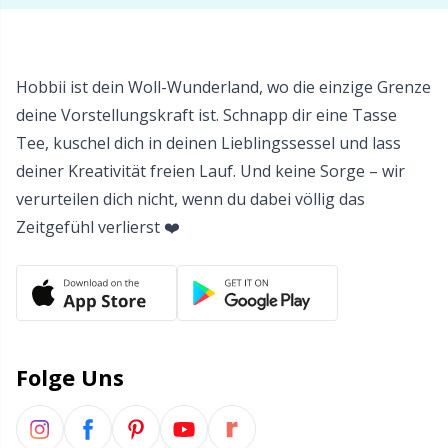
Werkzeuge
Sh
Wollwaschmittel
Sm
Hobbii ist dein Woll-Wunderland, wo die einzige Grenze
deine Vorstellungskraft ist. Schnapp dir eine Tasse
Zopfmusterhalter
TL
Tee, kuschel dich in deinen Lieblingssessel und lass
deiner Kreativität freien Lauf. Und keine Sorge – wir
Zubehör für Körbe
U
verurteilen dich nicht, wenn du dabei völlig das
Zeitgefühl verlierst ❤️
Zubehör für Körbe
W
Zubehör für Pompons/Bommeln
Zubehör für Taschen
Folge Uns