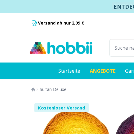
Springe zum Inhalt
ENTDEC
Schnelle Lieferung:
1 riesiges
Versand ab nur 2,99 €
Startseite
ANGEBOTE
Gar
Sultan Deluxe
Kostenloser Versand