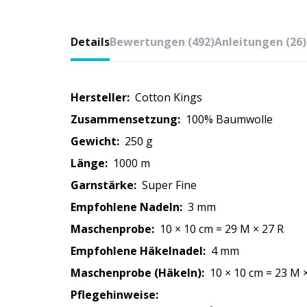
Details
Bewertungen (492)
Anleitungen (26)
Hersteller:
Cotton Kings
Zusammensetzung:
100% Baumwolle
Gewicht:
250 g
Länge:
1000 m
Garnstärke:
Super Fine
Empfohlene Nadeln:
3 mm
Maschenprobe:
10
× 10 cm
=
29 M
× 27 R
Empfohlene Häkelnadel:
4 mm
Maschenprobe (Häkeln):
10
× 10 cm
=
23 M
Pflegehinweise: