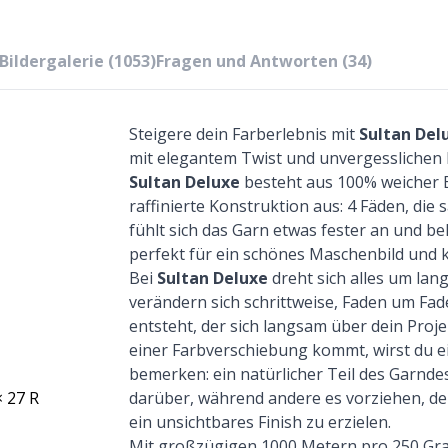
Bildergalerie (1053)
Fragen und Antworten (34)
Steigere dein Farberlebnis mit
Sultan Del
mit elegantem Twist und unvergesslichen 
Sultan Deluxe
besteht aus 100% weicher 
raffinierte Konstruktion aus: 4 Fäden, die
fühlt sich das Garn etwas fester an und be
perfekt für ein schönes Maschenbild und 
Bei
Sultan Deluxe
dreht sich alles um la
verändern sich schrittweise, Faden um Fad
entsteht, der sich langsam über dein Projek
einer Farbverschiebung kommt, wirst du e
bemerken: ein natürlicher Teil des Garnde
× 27 R
darüber, während andere es vorziehen, d
ein unsichtbares Finish zu erzielen.
Mit großzügigen 1000 Metern pro 250 Gr