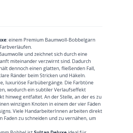
uxe
: einem Premium Baumwoll-Bobbelgarn
Farbverläufen.
Baumwolle und zeichnet sich durch eine
 sanft miteinander verzwirnt sind. Dadurch
hält dennoch einen glatten, fließenden Fall,
klare Ränder beim Stricken und Häkeln.
nge, luxuriöse Farbübergänge. Die Farbtöne
en, wodurch ein subtiler Verlaufseffekt
t hinweg entfaltet. An der Stelle, an der es zu
inen winzigen Knoten in einem der vier Fäden
signs. Viele HandarbeiterInnen arbeiten direkt
en Faden zu schneiden und zu vernähen, um
amm Bobbel ist
Sultan Deluxe
ideal für