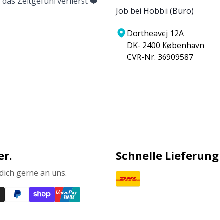
 das Zeitgefühl verlierst ❤️
Job bei Hobbii (Büro)
Dortheavej 12A
DK- 2400 København
CVR-Nr. 36909587
er.
Schnelle Lieferung
ich gerne an uns.