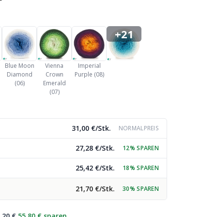
+21
Blue Moon
Vienna
Imperial
Diamond
Crown
Purple (08)
(06)
Emerald
(07)
31,00 €/Stk.
NORMALPREIS
27,28 €/Stk.
12% SPAREN
25,42 €/Stk.
18% SPAREN
21,70 €/Stk.
30% SPAREN
,20 €
55,80 € sparen