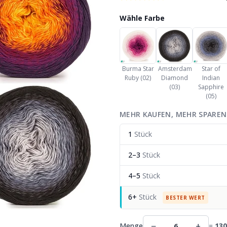
Wähle Farbe
Burma Star
Amsterdam
Star of
Ruby (02)
Diamond
Indian
(03)
Sapphire
(05)
MEHR KAUFEN, MEHR SPAREN
1
Stück
2–3
Stück
4–5
Stück
6+
Stück
BESTER WERT
−
+
Menge
=
130