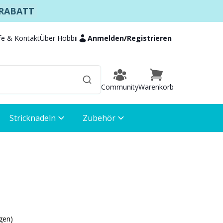
 RABATT
lfe & Kontakt
Über Hobbii
Anmelden
/
Registrieren
Community
Warenkorb
Stricknadeln
Zubehör
gen)