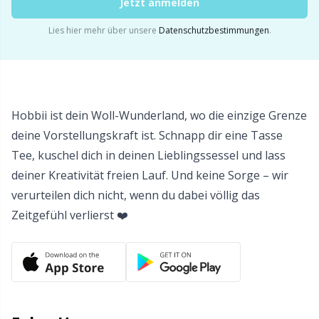
Werkzeuge
Sh
Jetzt anmelden
Lies hier mehr über unsere
Datenschutzbestimmungen
.
Wollwaschmittel
Sm
Zopfmusterhalter
TL
Hobbii ist dein Woll-Wunderland, wo die einzige Grenze
Zubehör für Körbe
U
deine Vorstellungskraft ist. Schnapp dir eine Tasse
Tee, kuschel dich in deinen Lieblingssessel und lass
Zubehör für Körbe
W
deiner Kreativität freien Lauf. Und keine Sorge – wir
verurteilen dich nicht, wenn du dabei völlig das
Zubehör für Pompons/Bommeln
Zeitgefühl verlierst ❤️
Zubehör für Taschen