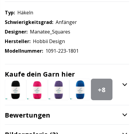
Kissen
Gr
Typ:
häkeln
Schwierigkeitsgrad:
Anfänger
Knöpfe
Gr
Designer:
Manatee_Squares
Hersteller:
Hobbii Design
Labels
H
Modellnummer:
1091-223-1801
Lampen fürs Handarbeiten
Ho
Kaufe dein Garn hier
Leder
Ja
+8
Maschenhalter
Jo
Maschenmarkierer
Ju
Bewertungen
Maschenstopper
Ka