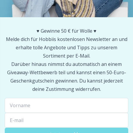
Sockenstop & Latexmilch
P
♥️ Gewinne 50 € für Wolle ♥️
Spannen & Blocken
Pr
Melde dich für Hobbiis kostenlosen Newsletter an und
erhalte tolle Angebote und Tipps zu unserem
Stickerei
R
Sortiment per E-Mail.
Darüber hinaus nimmst du automatisch an einem
Strickrahmen & Strickpuppen
Rn
Giveaway-Wettbewerb teil und kannst einen 50-Euro-
Geschenkgutschein gewinnen. Du kannst jederzeit
Verschiedenes
Sa
deine Zustimmung widerrufen.
Verschlüsse & Clips
S
Weihnachten
Sh